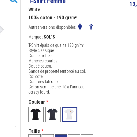
T-Shirt Femme
13,
White
100% coton - 190 gr/m²
Autres versions disponibles
Marque :
SOL´S
T-Shirt épais de qualité 190 gr/m².
Style classique.
Coupe cintrée.
Manches courtes.
Coupé cousu.
Bande de propreté renforcé au col.
Col côte.
Coutures latérales.
Coton semi-peigné filé à l'anneau.
Jersey lourd.
Couleur
*
Taille
*