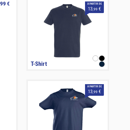
99 €
À PARTIR DE
13
€
,99
T-Shirt
À PARTIR DE
13
€
,99