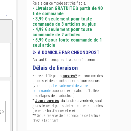
Relais car ce mode est très fiable.
• Livraison GRATUITE à partir de 90
€ de commande
• 3,99 € seulement pour toute
commande de 3 articles ou plus
• 4,99 € seulement pour toute
commande de 2 articles
• 5,99 € pour toute commande de 1
seul article
2- À DOMICILE PAR CHRONOPOST
Au tarif Chronopost Livraison à domicile.
Délais de livraison
Entre 5 et 15 jours
ouvrés*
en fonction des
articles et des stocks de nos fournisseurs
(voir la page
Le traitement de votre
commande
pour une explication détaillée
des étapes de production).
*
Jours ouvrés
: du lundi au vendredi, sauf
jours fériés et jours de fermetures annuelles
(fêtes de fin d'année et été).
ogo
** Sous réserve de disponibilité de l'article
chez le fabricant