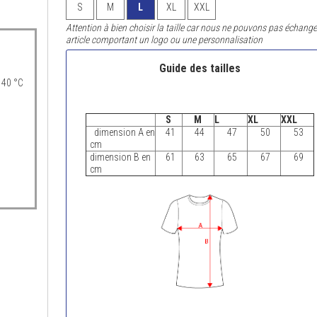
S
M
L
XL
XXL
Attention à bien choisir la taille car nous ne pouvons pas échange
article comportant un logo ou une personnalisation
Guide des tailles
 40 °C
S
M
L
XL
XXL
dimension A en
41
44
47
50
53
cm
dimension B en
61
63
65
67
69
cm