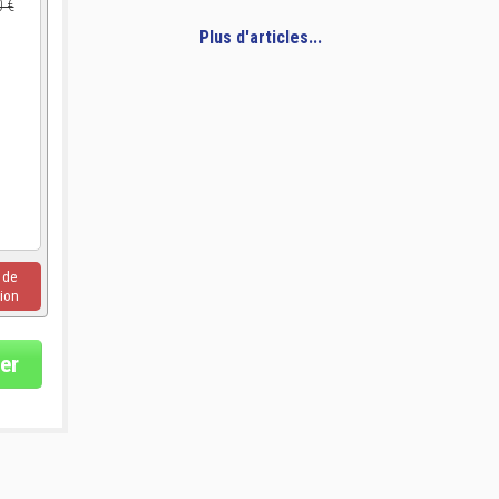
0 €
Plus d'articles...
u de
ion
er